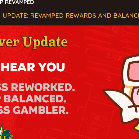
VP REVAMPED
 UPDATE: REVAMPED REWARDS AND BALANC