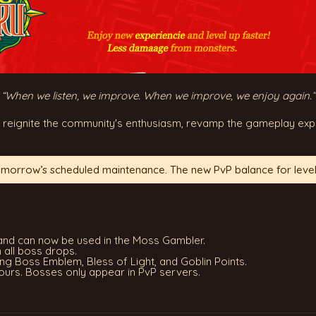
“When we listen, we improve. When we improve, we enjoy again.”
 reignite the community's enthusiasm, revamp the gameplay exp
tomorrow’s scheduled maintenance. The new PvP balance for level 
and can now be used in the Moss Gambler.
all boss drops.
ing Boss Emblem, Bless of Light, and Goblin Points.
urs. Bosses only appear in PvP servers.