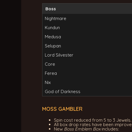
Boss
Nightmare
Kundun
Medusa
Selupan
Lord Silvester
Core
Ferea
Nix
God of Darkness
MOSS GAMBLER
Spin cost reduced from 5 to 3 Jewels.
All box drop rates have been improve
New
Boss Emblem Box
includes: