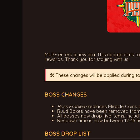
MUPE enters a new era. This update aims to
rewards. Thank you for staying with us.
🛠️ These changes will be applied during 
BOSS CHANGES
Boss Emblem
replaces Miracle Coins 
Ruud Boxes have been removed from 
All bosses now drop five items, includ
Respawn time is now between 12–15 ho
BOSS DROP LIST