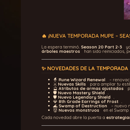
🔥 ¡NUEVA TEMPORADA MUPE – SEAS
La espera terminó.
Season 20 Part 2-3
ya
árboles maestros
han sido reiniciados, 
✨ NOVEDADES DE LA TEMPORADA
🧙
Rune Wizard Renewal
– renovaci
⚔️
Nuevas Skills
para ampliar tu est
🔮
Atributos de armas ajustados
p
🛡️
Nuevo Mastery Shield
.
🛡️
Nuevo Legendary Shield
.
💎
8th Grade Earrings of Frost
.
🌊
Swamp of Destruction
– nuevo 
👹
Nuevos monstruos
en el Swamp 
Cada novedad abre la puerta a
estrategia