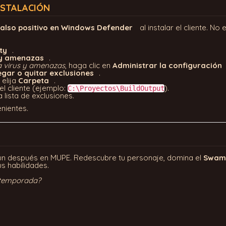
NSTALACIÓN
falso positivo en Windows Defender
al instalar el cliente. No
ty
.
 y amenazas
.
a virus y amenazas
, haga clic en
Administrar la configuración
gar o quitar exclusiones
.
elija
Carpeta
.
el cliente (ejemplo:
).
C:\Proyectos\BuildOutput
 lista de exclusiones.
enientes.
un después en MUPE. Redescubre tu personaje, domina el
Swamp
s habilidades.
a temporada?