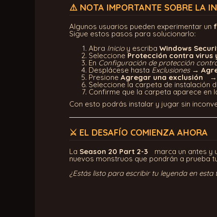
⚠️ NOTA IMPORTANTE SOBRE LA I
Algunos usuarios pueden experimentar un
Sigue estos pasos para solucionarlo:
Abra
Inicio
y escriba
Windows Securi
Seleccione
Protección contra virus
En
Configuración de protección contr
Desplácese hasta
Exclusiones
→
Agre
Presione
Agregar una exclusión
→ 
Seleccione la carpeta de instalación d
Confirme que la carpeta aparece en la
Con esto podrás instalar y jugar sin inconv
⚔️ EL DESAFÍO COMIENZA AHORA
La
Season 20 Part 2-3
marca un antes y 
nuevos monstruos que pondrán a prueba tu
¿Estás listo para escribir tu leyenda en est